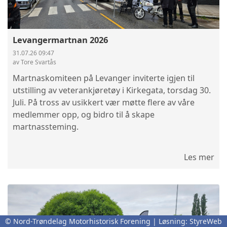
Levangermartnan 2026
31.07.26 09:47
av Tore Svartås
Martnaskomiteen på Levanger inviterte igjen til
utstilling av veterankjøretøy i Kirkegata, torsdag 30.
Juli. På tross av usikkert vær møtte flere av våre
medlemmer opp, og bidro til å skape
martnassteming.
Les mer
© Nord-Trøndelag Motorhistorisk Forening | Løsning:
StyreWeb