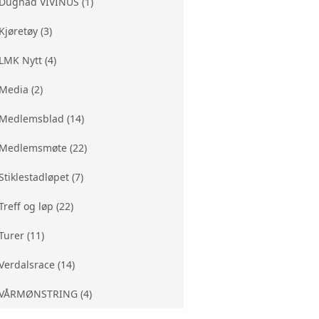
Dugnad VIVINUS (1)
Kjøretøy (3)
LMK Nytt (4)
Media (2)
Medlemsblad (14)
Medlemsmøte (22)
Stiklestadløpet (7)
Treff og løp (22)
Turer (11)
Verdalsrace (14)
VÅRMØNSTRING (4)