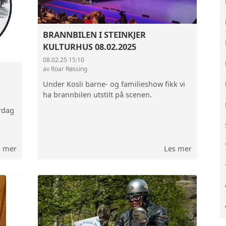
FARGO LASTEBIL 1947
BRANNBILEN I STEINKJER
KULTURHUS 08.02.2025
08.02.25 15:10
av Roar Røssing
Under Kosli barne- og familieshow fikk vi
ha brannbilen utstilt på scenen.
rdag
s mer
Les mer