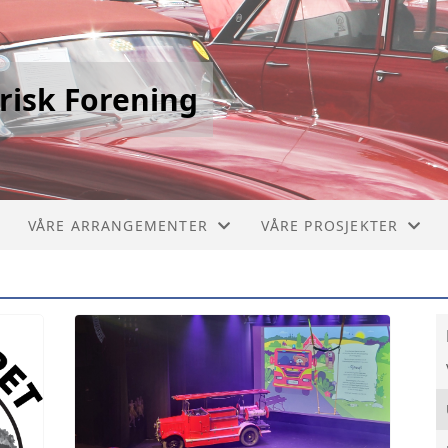
risk Forening
VÅRE ARRANGEMENTER
VÅRE PROSJEKTER
STIKLESTADLØPET
PICCOLO 1910
VERDALSRACE
CHEVROLET BUSS 1929
VIVINUS 1909
MERCEDES BRANNBIL 1