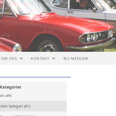
OM OSS
KONTAKT
BLI MEDLEM
OM NTMF
KONTAKT
VEDTEKTER
STYRET
Kategorier
Vis alle
MEDLEMSBLAD
NYTTIGE LINKER
Uten kategori (81)
928
MEDLEMSKAP