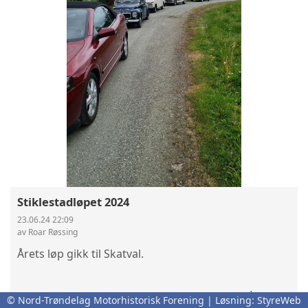
Stiklestadløpet 2024
23.06.24 22:09
av Roar Røssing
Årets løp gikk til Skatval.
Les mer
© Nord-Trøndelag Motorhistorisk Forening | Løsning:
StyreWeb