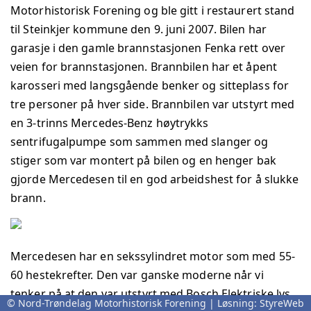
Motorhistorisk Forening og ble gitt i restaurert stand
til Steinkjer kommune den 9. juni 2007. Bilen har
garasje i den gamle brannstasjonen Fenka rett over
veien for brannstasjonen. Brannbilen har et åpent
karosseri med langsgående benker og sitteplass for
tre personer på hver side. Brannbilen var utstyrt med
en 3-trinns Mercedes-Benz høytrykks
sentrifugalpumpe som sammen med slanger og
stiger som var montert på bilen og en henger bak
gjorde Mercedesen til en god arbeidshest for å slukke
brann.
Mercedesen har en sekssylindret motor som med 55-
60 hestekrefter. Den var ganske moderne når vi
tenker på at den var utstyrt med Bosch Elektriske lys,
© Nord-Trøndelag Motorhistorisk Forening | Løsning:
StyreWeb