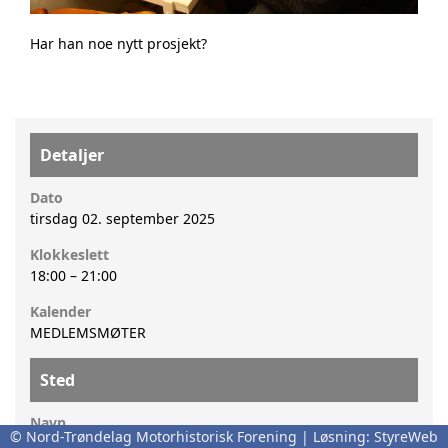
Har han noe nytt prosjekt?
Detaljer
Dato
tirsdag 02. september 2025
Klokkeslett
18:00
–
21:00
Kalender
MEDLEMSMØTER
Sted
Navn
© Nord-Trøndelag Motorhistorisk Forening | Løsning:
StyreWeb
Kjell Ivar Haltvik