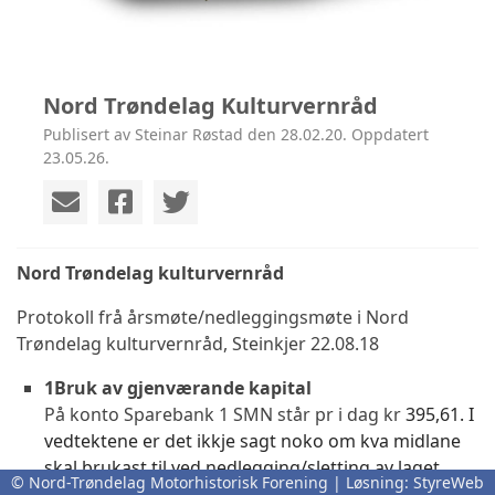
Nord Trøndelag Kulturvernråd
Publisert av Steinar Røstad den 28.02.20. Oppdatert
23.05.26.
Nord Trøndelag kulturvernråd
Protokoll frå årsmøte/nedleggingsmøte i Nord
Trøndelag kulturvernråd, Steinkjer 22.08.18
1
Bruk av gjenværande kapital
På konto Sparebank 1 SMN står pr i dag kr
395,61. I
vedtektene er det ikkje sagt noko om kva midlane
skal brukast til ved nedlegging/sletting av laget.
© Nord-Trøndelag Motorhistorisk Forening | Løsning:
StyreWeb
Møtet vedtar: Gjenværande midlar i laget skal