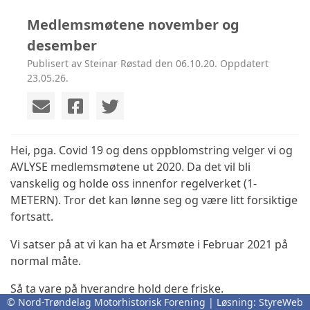
Medlemsmøtene november og
desember
Publisert av Steinar Røstad den 06.10.20. Oppdatert
23.05.26.
Hei, pga. Covid 19 og dens oppblomstring velger vi og
AVLYSE medlemsmøtene ut 2020. Da det vil bli
vanskelig og holde oss innenfor regelverket (1-
METERN). Tror det kan lønne seg og være litt forsiktige
fortsatt.
Vi satser på at vi kan ha et Årsmøte i Februar 2021 på
normal måte.
Så ta vare på hverandre hold dere friske.
© Nord-Trøndelag Motorhistorisk Forening | Løsning:
StyreWeb