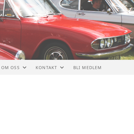
OM OSS
KONTAKT
BLI MEDLEM
OM NTMF
KONTAKT
VEDTEKTER
STYRET
MEDLEMSBLAD
NYTTIGE LINKER
928
MEDLEMSKAP