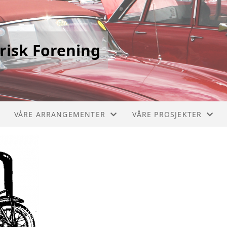
risk Forening
VÅRE ARRANGEMENTER
VÅRE PROSJEKTER
STIKLESTADLØPET
PICCOLO 1910
VERDALSRACE
CHEVROLET BUSS 1929
VIVINUS 1909
MERCEDES BRANNBIL 1