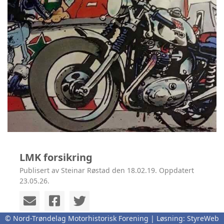
LMK forsikring
Publisert av Steinar Røstad den 18.02.19. Oppdatert
23.05.26.
© Nord-Trøndelag Motorhistorisk Forening | Løsning:
StyreWeb