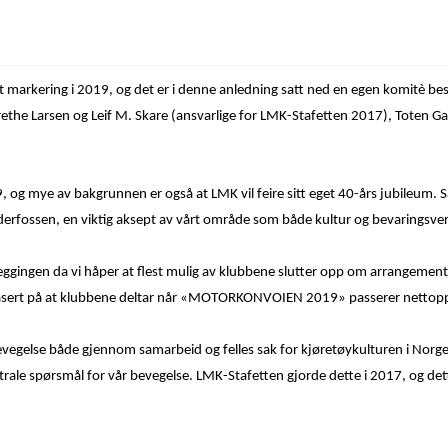
FARGO LASTEBIL 1947
t markering i 2019, og det er i denne anledning satt ned en egen komitè 
ethe Larsen og Leif M. Skare (ansvarlige for LMK-Stafetten 2017), Toten
, og mye av bakgrunnen er også at LMK vil feire sitt eget 40-års jubileum. 
rfossen, en viktig aksept av vårt område som både kultur og bevaringsver
nleggingen da vi håper at flest mulig av klubbene slutter opp om arrangeme
t basert på at klubbene deltar når «MOTORKONVOIEN 2019» passerer nettopp d
bevegelse både gjennom samarbeid og felles sak for kjøretøykulturen i Norg
sentrale spørsmål for vår bevegelse. LMK-Stafetten gjorde dette i 2017, og det