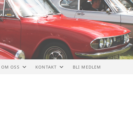
OM OSS
KONTAKT
BLI MEDLEM
OM NTMF
KONTAKT
VEDTEKTER
STYRET
MEDLEMSBLAD
NYTTIGE LINKER
928
MEDLEMSKAP