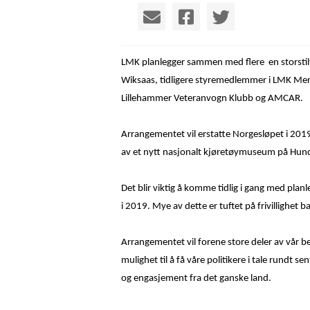
LMK planlegger sammen med flere en storstil
Wiksaas, tidligere styremedlemmer i LMK Mer
Lillehammer Veteranvogn Klubb og AMCAR.
Arrangementet vil erstatte Norgesløpet i 2019
av et nytt nasjonalt kjøretøymuseum på Hunde
Det blir viktig å komme tidlig i gang med pla
i 2019. Mye av dette er tuftet på frivillighe
Arrangementet vil forene store deler av vår 
mulighet til å få våre politikere i tale rundt 
og engasjement fra det ganske land.