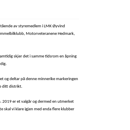
bestående av styremedlem i LMK Øyvind
 Gammelbilklubb, Motorveteranene Hedmark,
Samtidig skjer det i samme tidsrom en åpning
dig.
ntet og deltar på denne minnerike markeringen
itt distrikt.
e. 2019 er et valgår og dermed en utmerket
te skal vi klare igjen med enda flere klubber