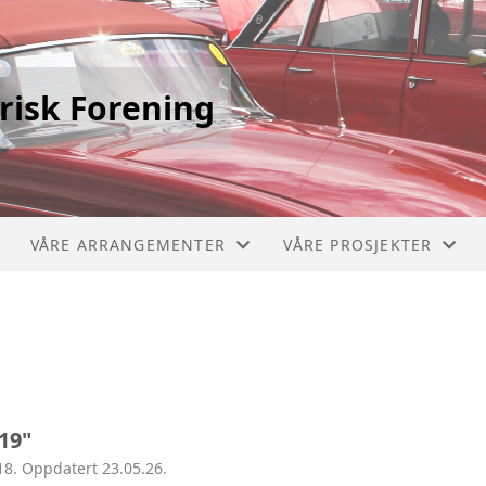
risk Forening
VÅRE ARRANGEMENTER
VÅRE PROSJEKTER
STIKLESTADLØPET
PICCOLO 1910
VERDALSRACE
CHEVROLET BUSS 1929
VIVINUS 1909
19"
MERCEDES BRANNBIL 1
18. Oppdatert 23.05.26.