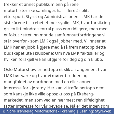
trekker et annet publikum enn på rene
motorhistoriske samlinger, har i flere år blitt
etterspurt. Styret og Administrasjonen i LMK har de
siste årene tilstrebet et mer synlig LMK, hvor forsikring
gis en litt mindre sentral plass enn tidligere, men med
et fokus rettet inn mot de samfunnsutfordringene vi
står overfor - som LMK også jobber med. Vi innser at
LMK har en jobb å gjøre med å få frem nettopp dette
budskapet ute i klubbene; Om hva LMK faktisk er og
hvilken forskjell vi kan utgjøre for deg og din klubb.
Oslo Motorshow er nettopp et slik arrangement hvor
LMK bør være og hvor vi møter bredden og
mangfoldet av nordmenn med en eller annen
interesse for kjøretøy. Her kan vi treffe nettopp dem
som kanskje ikke ville oppsøkt oss på Ekeberg-
markedet, men som ved en nærmest ren tilfeldighet
fatter interesse for vår bevegelse. Nå er det ingen som
© Nord-Trøndelag Motorhistorisk Forening | Løsning:
StyreWeb
blir direkte medlem i LMK, men bredden våre 142