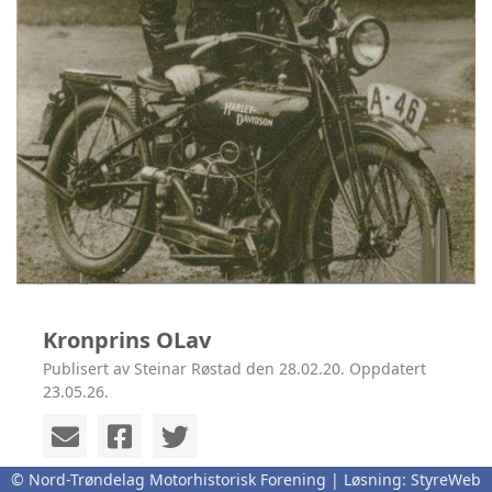
Kronprins OLav
Publisert av Steinar Røstad den 28.02.20. Oppdatert
23.05.26.
© Nord-Trøndelag Motorhistorisk Forening | Løsning:
StyreWeb