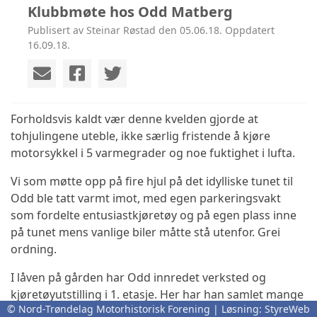
Klubbmøte hos Odd Matberg
Publisert av Steinar Røstad den 05.06.18. Oppdatert
16.09.18.
Forholdsvis kaldt vær denne kvelden gjorde at
tohjulingene uteble, ikke særlig fristende å kjøre
motorsykkel i 5 varmegrader og noe fuktighet i lufta.
Vi som møtte opp på fire hjul på det idylliske tunet til
Odd ble tatt varmt imot, med egen parkeringsvakt
som fordelte entusiastkjøretøy og på egen plass inne
på tunet mens vanlige biler måtte stå utenfor. Grei
ordning.
I låven på gården har Odd innredet verksted og
kjøretøyutstilling i 1. etasje. Her har han samlet mange
© Nord-Trøndelag Motorhistorisk Forening | Løsning:
StyreWeb
eldre Tempo mopeder og en motorsykkel, samt en