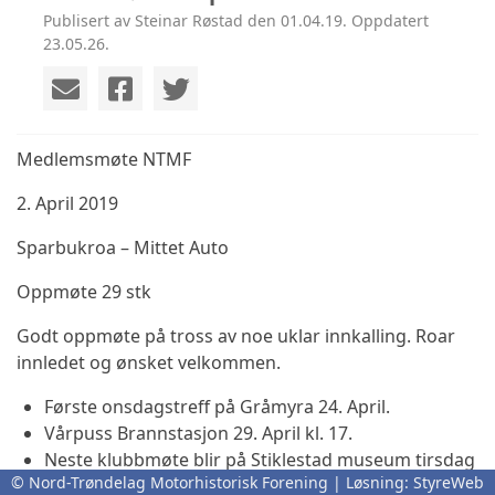
Publisert av Steinar Røstad den 01.04.19. Oppdatert
23.05.26.
Medlemsmøte NTMF
2. April 2019
Sparbukroa – Mittet Auto
Oppmøte 29 stk
Godt oppmøte på tross av noe uklar innkalling. Roar
innledet og ønsket velkommen.
Første onsdagstreff på Gråmyra 24. April.
Vårpuss Brannstasjon 29. April kl. 17.
Neste klubbmøte blir på Stiklestad museum tirsdag
© Nord-Trøndelag Motorhistorisk Forening | Løsning:
StyreWeb
7. mai