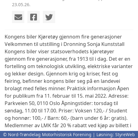
23.05.26.
Kongens biler Kjøretøy gjennom fire generasjoner
Velkommen til utstilling i Dronning Sonja Kunststall
Kongens biler viser statsoverhodets kjøretøyer
gjennom fire generasjoner, fra 1913 til i dag. Det er en
fortelling om teknologisk utvikling, elektriske varianter
og lekker design. Gjennom krig og kriser, fest og
feiring, befinner kongens biler seg på en landevei
brolagt med felles minner. Praktisk informasjon Åpen
for publikum fra 11. februar til 15. mai 2022. Adresse:
Parkveien 50, 0110 Oslo Åpningstider: torsdag til
søndag, 11.00 til 17.00. Priser: Voksen 120,- / Student
og honnør: 100,- / Barn: 60,- (barn under 6 år: gratis).
Medlemmer av LMK får 20 % rabatt ved kjøp av billett i
lokalet. Det blir mulig å prøvesitte kronprinsens Think
© Nord-Trøndelag Motorhistorisk Forening | Løsning:
StyreWeb