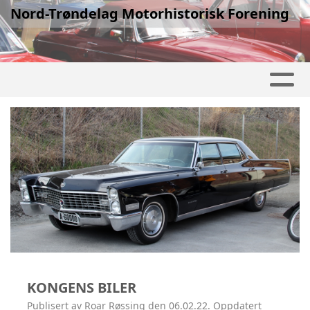
Nord-Trøndelag Motorhistorisk Forening
KONGENS BILER
Publisert av Roar Røssing den 06.02.22. Oppdatert