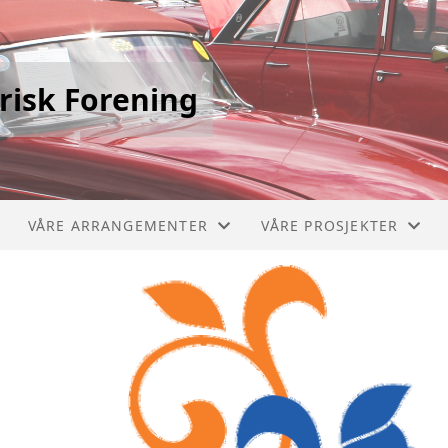
risk Forening
VÅRE ARRANGEMENTER
VÅRE PROSJEKTER
STIKLESTADLØPET
PICCOLO 1910
VERDALSRACE
CHEVROLET BUSS 1929
VIVINUS 1909
MERCEDES BRANNBIL 1