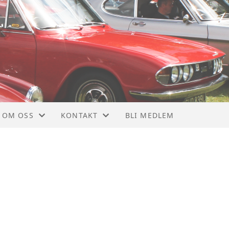
OM OSS
KONTAKT
BLI MEDLEM
OM NTMF
KONTAKT
VEDTEKTER
STYRET
MEDLEMSBLAD
NYTTIGE LINKER
928
MEDLEMSKAP