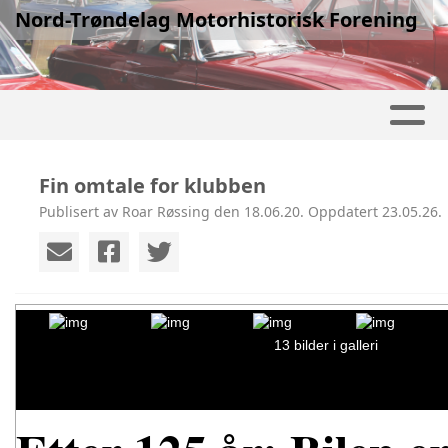
Nord-Trøndelag Motorhistorisk Forening
Fin omtale for klubben
Publisert av Roar Røssing den 18.06.20. Oppdatert 23.05.26.
13 bilder i galleri