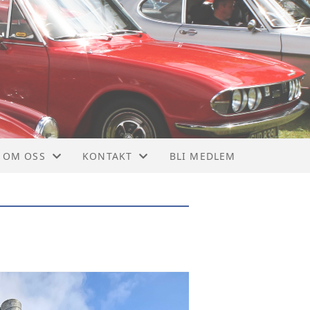
OM OSS
KONTAKT
BLI MEDLEM
OM NTMF
KONTAKT
VEDTEKTER
STYRET
MEDLEMSBLAD
NYTTIGE LINKER
928
MEDLEMSKAP