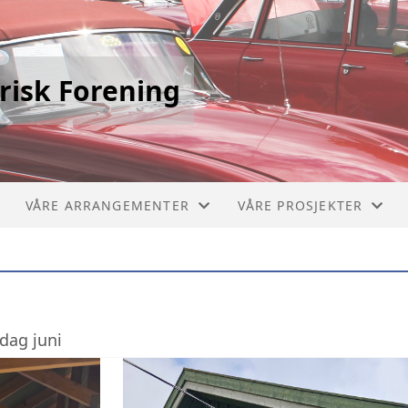
risk Forening
VÅRE ARRANGEMENTER
VÅRE PROSJEKTER
STIKLESTADLØPET
PICCOLO 1910
VERDALSRACE
CHEVROLET BUSS 1929
ag juni
VIVINUS 1909
MERCEDES BRANNBIL 1