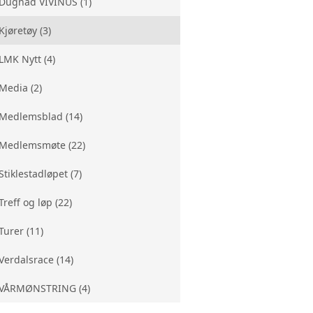
Dugnad VIVINUS (1)
Kjøretøy (3)
LMK Nytt (4)
Media (2)
Medlemsblad (14)
Medlemsmøte (22)
Stiklestadløpet (7)
Treff og løp (22)
Turer (11)
Verdalsrace (14)
VÅRMØNSTRING (4)