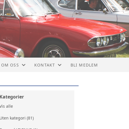
OM OSS
KONTAKT
BLI MEDLEM
OM NTMF
KONTAKT
VEDTEKTER
STYRET
Kategorier
Vis alle
MEDLEMSBLAD
NYTTIGE LINKER
Uten kategori (81)
928
MEDLEMSKAP