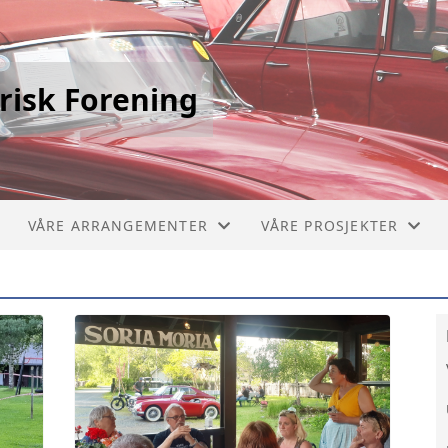
risk Forening
VÅRE ARRANGEMENTER
VÅRE PROSJEKTER
STIKLESTADLØPET
PICCOLO 1910
VERDALSRACE
CHEVROLET BUSS 1929
VIVINUS 1909
MERCEDES BRANNBIL 1