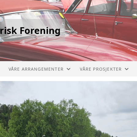
risk Forening
VÅRE ARRANGEMENTER
VÅRE PROSJEKTER
STIKLESTADLØPET
PICCOLO 1910
VERDALSRACE
CHEVROLET BUSS 1929
VIVINUS 1909
MERCEDES BRANNBIL 1