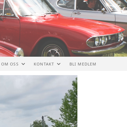
OM OSS
KONTAKT
BLI MEDLEM
OM NTMF
KONTAKT
VEDTEKTER
STYRET
MEDLEMSBLAD
NYTTIGE LINKER
928
MEDLEMSKAP