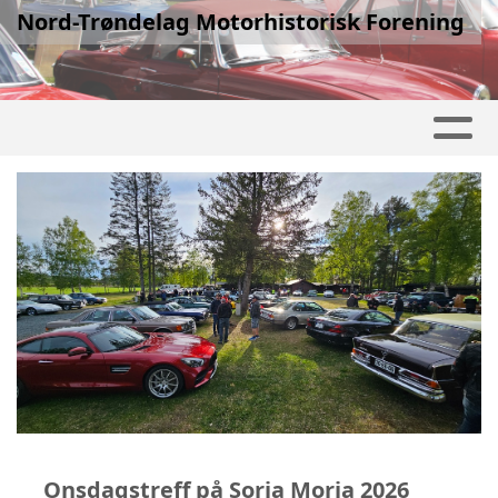
Nord-Trøndelag Motorhistorisk Forening
Onsdagstreff på Soria Moria 2026