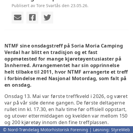
Publisert av Tore Svartås den 23.05.26.
NTMF sine onsdagstreff på Soria Moria Camping
Verdal har blitt en tradisjon og et fast
oppmøtested for mange kjøretøyentusiaster på
Innherred. Arrangementet har sin opprinnelse
helt tilbake til 2011, hvor NTMF arrangerte et treff
i forbindelse med Nasjonal Motordag, som falt på
en onsdag.
Onsdag 13. Mai var første treffkveld i 2026, og været
var på vår side denne gangen. De første deltagerne
rullet inn kl. 17.30, en halv time før offisiell oppstart,
og utover ettermiddagen og kvelden var mellom 150
og 200 kjøretøy innom den fine treffplassen.
Onsdagstreffene våre er åpne for alle
© Nord-Trøndelag Motorhistorisk Forening | Løsning:
StyreWeb