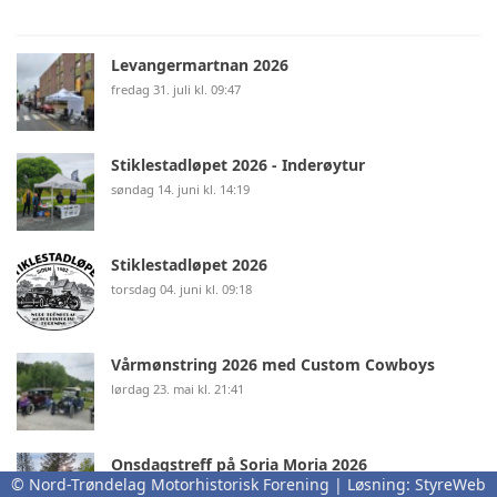
Levangermartnan 2026
fredag 31. juli kl. 09:47
Stiklestadløpet 2026 - Inderøytur
søndag 14. juni kl. 14:19
Stiklestadløpet 2026
torsdag 04. juni kl. 09:18
Vårmønstring 2026 med Custom Cowboys
lørdag 23. mai kl. 21:41
Onsdagstreff på Soria Moria 2026
© Nord-Trøndelag Motorhistorisk Forening | Løsning:
StyreWeb
lørdag 23. mai kl. 20:36