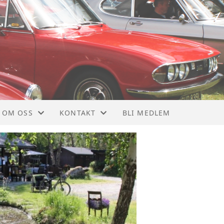
OM OSS
KONTAKT
BLI MEDLEM
OM NTMF
KONTAKT
VEDTEKTER
STYRET
MEDLEMSBLAD
NYTTIGE LINKER
928
MEDLEMSKAP