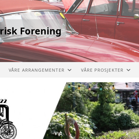
risk Forening
VÅRE ARRANGEMENTER
VÅRE PROSJEKTER
STIKLESTADLØPET
PICCOLO 1910
VERDALSRACE
CHEVROLET BUSS 1929
VIVINUS 1909
MERCEDES BRANNBIL 1