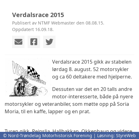
Verdalsrace 2015
Publisert av NTMF Webmaster den 08.08.15.
Oppdatert 16.09.18.
Verdalsrace 2015 gikk av stabelen
lørdag 8. august. 52 motorsykler
og ca 60 deltakere med hjelperne.
Dessuten var det en 20 talls andre
motor-interesserte, både på nyere
motorsykler og veteranbiler, som møtte opp på Soria
Moria, til en kaffe, lapper og en prat.
Turen gikk, Reinslia, Hallbakkan, Okkenhaug og videre
© Nord-Trøndelag Motorhistorisk Forening | Løsning:
StyreWeb
til Fiskvik på Munkeby søndre, som hadde bygd om