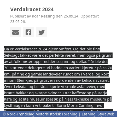
Verdalracet 2024
Publisert av Roar Røssing den 26.09.24. Oppdatert
23.05.26.
Da er Verdalsracet 2024 gjennomført. Og det ble fint!
Selvsagt takket være det perfekte været, men også på grunn
av at folk møter opp, melder seg inn og deltar. I år ble det
70 startende deltagere. Vi hadde en variert kjøretur på ca 70
km, på fine og gamle landeveier rundt om i Verdal og kort
innom Steinkjer, på grusvei i nordenden av Leksdalsvatnet.
Over Leksdal og Leirådal kjørte vi smale asfaltveier, med
bratte bakker og skarpe svinger. Etter kaffestopp på Berja
Kafe og et
lite museumsbesøk på Ness tekniske museum på
Lysthaugen kom vi tilbake til Soria Moria Camling, hvor
Ragnar og hans folk serverte burger til alle. Loddtrekning og
© Nord-Trøndelag Motorhistorisk Forening | Løsning:
StyreWeb