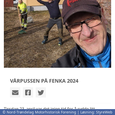
VÅRPUSSEN PÅ FENKA 2024
Tirsdag 23. april var det igjen tid for å rydde litt.
© Nord-Trøndelag Motorhistorisk Forening | Løsning:
StyreWeb