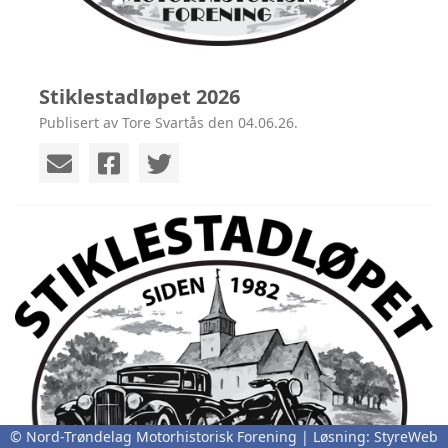
Stiklestadløpet 2026
Publisert av Tore Svartås den 04.06.26.
© Nord-Trøndelag Motorhistorisk Forening | Løsning:
StyreWeb