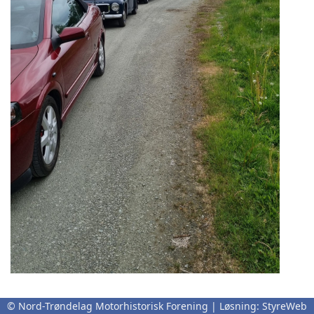
Stiklestadløpet 2024
© Nord-Trøndelag Motorhistorisk Forening | Løsning:
StyreWeb