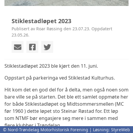
Stiklestadløpet 2023
Publisert av Roar Røssing den 23.07.23. Oppdatert
23.05.26.
Stiklestadløpet 2023 ble kjørt den 11. juni.
Oppstart på parkeringa ved Stiklestad Kulturhus.
Hit kom det en god del for å delta, men også noen som
bare ville se på starten. Det ble ett samlet oppmøte her
for både Stiklestadløpet og Midtsommersmellen (MC
før 1960 ) dette løpet sto Steinar Røstad for. Ett løp
som NTMF bør engasjere seg mere i sammen med
flere klubber i Trøndelag.
© Nord-Trøndelag Motorhistorisk Forening | Løsning:
StyreWeb