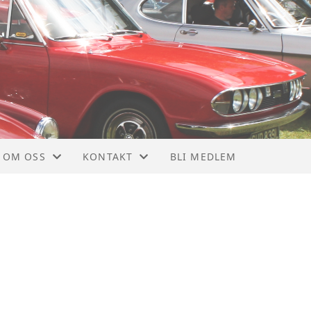
OM OSS
KONTAKT
BLI MEDLEM
OM NTMF
KONTAKT
VEDTEKTER
STYRET
MEDLEMSBLAD
NYTTIGE LINKER
928
MEDLEMSKAP