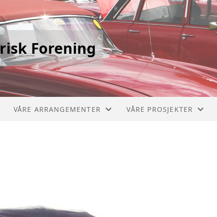
risk Forening
VÅRE ARRANGEMENTER
VÅRE PROSJEKTER
STIKLESTADLØPET
PICCOLO 1910
VERDALSRACE
CHEVROLET BUSS 1929
VIVINUS 1909
MERCEDES BRANNBIL 1