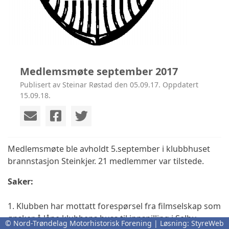
Medlemsmøte september 2017
Publisert av Steinar Røstad den 05.09.17. Oppdatert
15.09.18.
Medlemsmøte ble avholdt 5.september i klubbhuset
brannstasjon Steinkjer. 21 medlemmer var tilstede.
Saker:
1. Klubben har mottatt forespørsel fra filmselskap som
ønsker å låne klubbens buss til innspilling i Selbu.
© Nord-Trøndelag Motorhistorisk Forening | Løsning:
StyreWeb