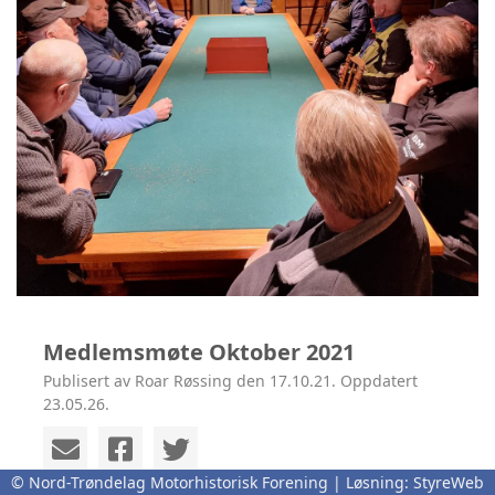
Medlemsmøte Oktober 2021
Publisert av Roar Røssing den 17.10.21. Oppdatert
23.05.26.
© Nord-Trøndelag Motorhistorisk Forening | Løsning:
StyreWeb