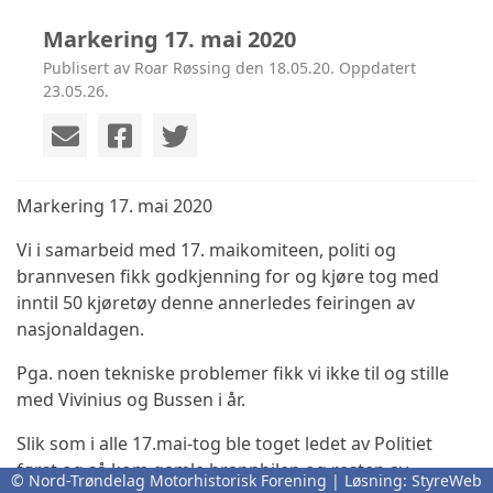
Markering 17. mai 2020
Publisert av Roar Røssing den 18.05.20. Oppdatert
23.05.26.
Markering 17. mai 2020
Vi i samarbeid med 17. maikomiteen, politi og
brannvesen fikk godkjenning for og kjøre tog med
inntil 50 kjøretøy denne annerledes feiringen av
nasjonaldagen.
Pga. noen tekniske problemer fikk vi ikke til og stille
med Vivinius og Bussen i år.
Slik som i alle 17.mai-tog ble toget ledet av Politiet
først og så kom gamle brannbilen og resten av
© Nord-Trøndelag Motorhistorisk Forening | Løsning:
StyreWeb