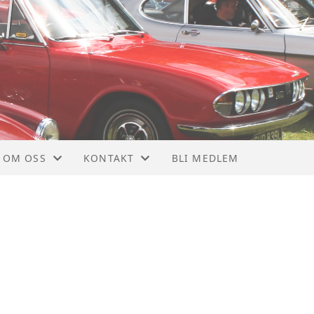
OM OSS
KONTAKT
BLI MEDLEM
OM NTMF
KONTAKT
VEDTEKTER
STYRET
MEDLEMSBLAD
NYTTIGE LINKER
928
MEDLEMSKAP