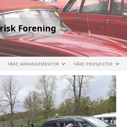
risk Forening
VÅRE ARRANGEMENTER
VÅRE PROSJEKTER
STIKLESTADLØPET
PICCOLO 1910
VERDALSRACE
CHEVROLET BUSS 1929
VIVINUS 1909
MERCEDES BRANNBIL 1