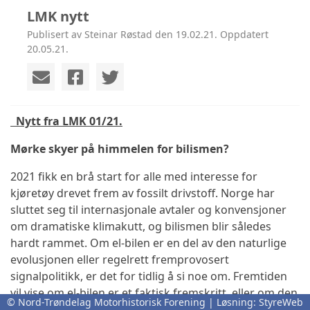
LMK nytt
Publisert av Steinar Røstad den 19.02.21. Oppdatert
20.05.21.
Nytt fra LMK 01/21.
Mørke skyer på himmelen for bilismen?
2021 fikk en brå start for alle med interesse for
kjøretøy drevet frem av fossilt drivstoff. Norge har
sluttet seg til internasjonale avtaler og konvensjoner
om dramatiske klimakutt, og bilismen blir således
hardt rammet. Om el-bilen er en del av den naturlige
evolusjonen eller regelrett fremprovosert
signalpolitikk, er det for tidlig å si noe om. Fremtiden
vil vise om el-bilen er et faktisk fremskritt, eller om den
© Nord-Trøndelag Motorhistorisk Forening | Løsning:
StyreWeb
havner på teknologiens skraphaug i likhet med VHS-