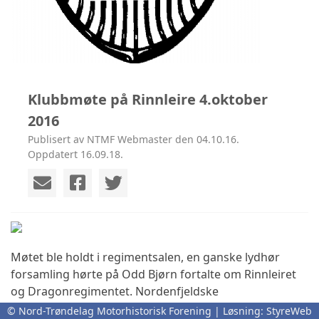
Klubbmøte på Rinnleire 4.oktober
2016
Publisert av NTMF Webmaster den 04.10.16.
Oppdatert 16.09.18.
Møtet ble holdt i regimentsalen, en ganske lydhør
forsamling hørte på Odd Bjørn fortalte om Rinnleiret
og Dragonregimentet. Nordenfjeldske
Dragonregiment eksisterte fra 1701 til 1995. Leiren ble
© Nord-Trøndelag Motorhistorisk Forening | Løsning:
StyreWeb