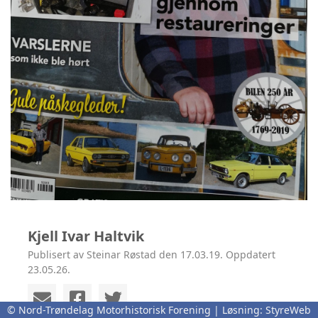
Kjell Ivar Haltvik
Publisert av Steinar Røstad den 17.03.19. Oppdatert
23.05.26.
© Nord-Trøndelag Motorhistorisk Forening | Løsning:
StyreWeb