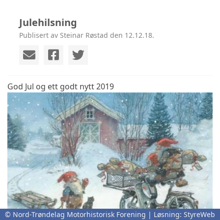
Julehilsning
Publisert av Steinar Røstad den 12.12.18.
God Jul og ett godt nytt 2019
© Nord-Trøndelag Motorhistorisk Forening | Løsning:
StyreWeb