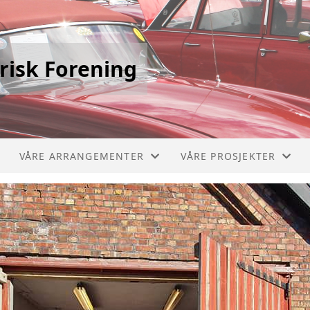
risk Forening
VÅRE ARRANGEMENTER
VÅRE PROSJEKTER
STIKLESTADLØPET
PICCOLO 1910
VERDALSRACE
CHEVROLET BUSS 1929
VIVINUS 1909
MERCEDES BRANNBIL 1