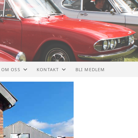
OM OSS
KONTAKT
BLI MEDLEM
OM NTMF
KONTAKT
VEDTEKTER
STYRET
MEDLEMSBLAD
NYTTIGE LINKER
928
MEDLEMSKAP