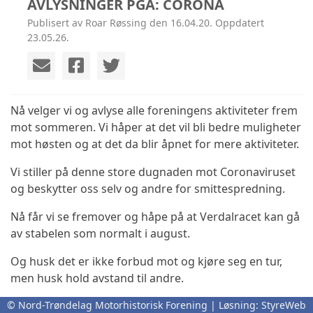
AVLYSNINGER PGA: CORONA
Publisert av Roar Røssing den 16.04.20. Oppdatert
23.05.26.
Nå velger vi og avlyse alle foreningens aktiviteter frem
mot sommeren. Vi håper at det vil bli bedre muligheter
mot høsten og at det da blir åpnet for mere aktiviteter.
Vi stiller på denne store dugnaden mot Coronaviruset
og beskytter oss selv og andre for smittespredning.
Nå får vi se fremover og håpe på at Verdalracet kan gå
av stabelen som normalt i august.
Og husk det er ikke forbud mot og kjøre seg en tur,
men husk hold avstand til andre.
Vi vil holdet dere oppdatert her på hjemmesida, sms
© Nord-Trøndelag Motorhistorisk Forening | Løsning:
StyreWeb